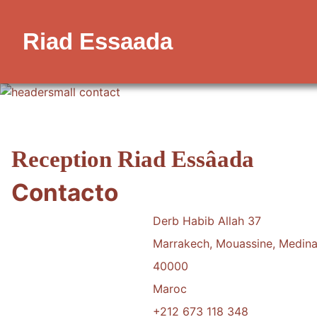
Riad Essaada
Reception Riad Essâada
Contacto
Dirección postal:
Derb Habib Allah 37
Marrakech, Mouassine, Medin
40000
Maroc
Teléfono:
+212 673 118 348