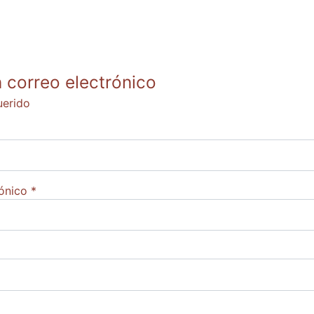
n correo electrónico
erido
ónico
*