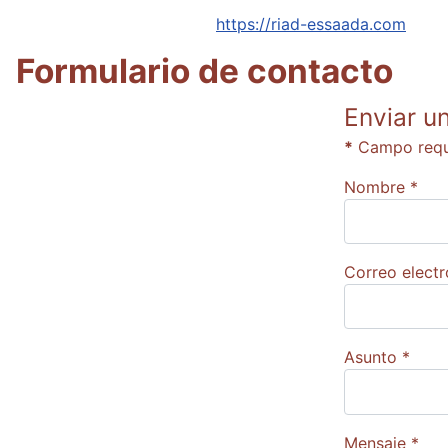
Sitio web:
https://riad-essaada.com
Formulario de contacto
Enviar u
*
Campo requ
Nombre
*
Correo electr
Asunto
*
Mensaje
*